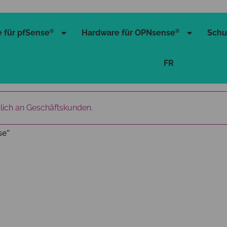
 für pfSense
Hardware für OPNsense
Schu
®
®
FR
ßlich an Geschäftskunden.
se“