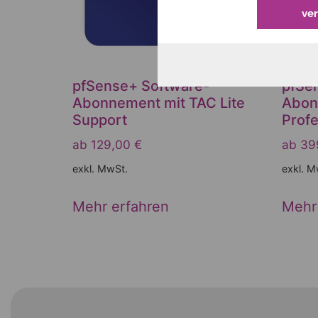
ve
pfSense+ Software-
pfSe
Abonnement mit TAC Lite
Abon
Support
Profe
ab
129,00
€
ab
39
exkl. MwSt.
exkl. M
Mehr erfahren
Mehr