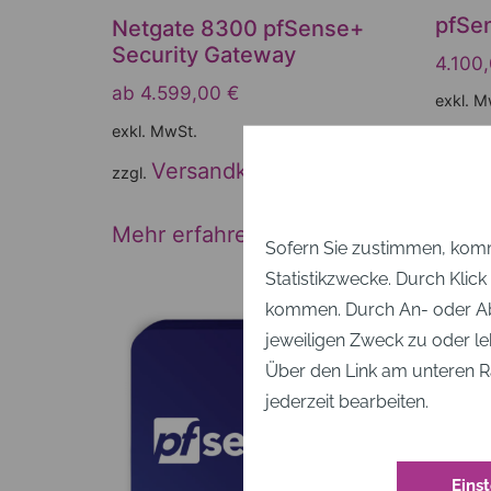
pfSe
Netgate 8300 pfSense+
Security Gateway
4.100
ab
4.599,00
€
exkl. M
exkl. MwSt.
Mehr
Versandkosten
zzgl.
Mehr erfahren
Sofern Sie zustimmen, komm
Statistikzwecke. Durch Klic
kommen. Durch An- oder Ab
jeweiligen Zweck zu oder le
Über den Link am unteren R
jederzeit bearbeiten.
Eins