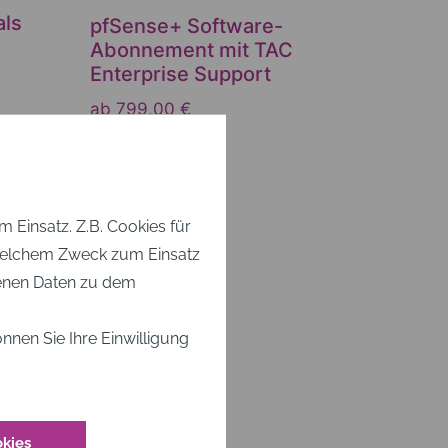
ls
pfSense+ Software-
Abonnement mit TAC
Enterprise Support
ab
799,00
€
exkl. MwSt.
Mehr erfahren
Einsatz. Z.B. Cookies für
u welchem Zweck zum Einsatz
enen Daten zu dem
nen Sie Ihre Einwilligung
okies