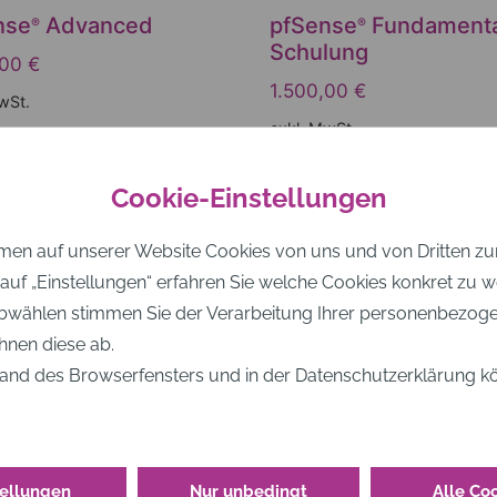
nse
Advanced
pfSense
Fundamenta
®
®
Schulung
,00
€
1.500,00
€
wSt.
exkl. MwSt.
 erfahren
Mehr erfahren
Cookie-Einstellungen
en auf unserer Website Cookies von uns und von Dritten zum 
k auf „Einstellungen“ erfahren Sie welche Cookies konkret z
wählen stimmen Sie der Verarbeitung Ihrer personenbezog
hnen diese ab.
and des Browserfensters und in der Datenschutzerklärung kön
tellungen
Nur unbedingt
Alle Co