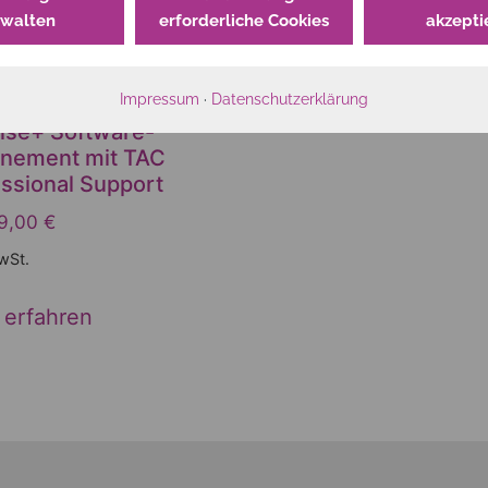
rwalten
erforderliche Cookies
akzepti
Impressum
·
Datenschutzerklärung
nse+ Software-
nement mit TAC
ssional Support
9,00
€
wSt.
 erfahren