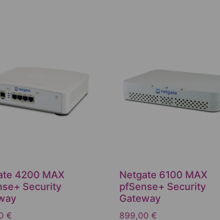
ate 4200 MAX
Netgate 6100 MAX
nse+ Security
pfSense+ Security
way
Gateway
00
€
899,00
€