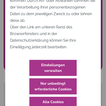
kommen. Durch An- oder Abwählen stimmen Sie
Hier erfahren Sie mehr über uns:
der Verarbeitung Ihrer personenbezogenen
Daten zu dem jeweiligen Zweck zu oder lehnen
diese ab.
Über den Link am unteren Rand des
Browserfensters und in der
Datenschutzerklärung können Sie Ihre
Einwilligung jederzeit bearbeiten.
Einstellungen
verwalten
Nur unbedingt
erforderliche Cookies
Alle Cookies