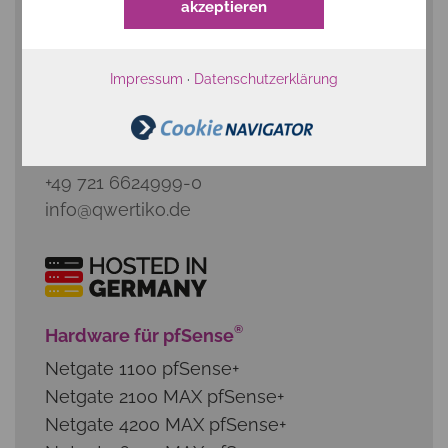
akzeptieren
Impressum
·
Datenschutzerklärung
qwertiko GmbH
Waldstraße 41-43
76133 Karlsruhe
+49 721 6624999-0
info@qwertiko.de
®
Hardware für pfSense
Netgate 1100 pfSense+
Netgate 2100 MAX pfSense+
Netgate 4200 MAX pfSense+