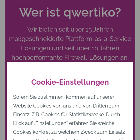
Wer ist qwertiko?
Wir bieten seit über 15 Jahren
maßgeschneiderte Plattform-as-a-Service
Lösungen und seit über 10 Jahren
hochperformante Firewall-Lösungen an.
Unser engagiertes qwertiko-Team hat
seinen Sitz in Karlsruhe und besteht aus 16
Cookie-Einstellungen
Mitarbeitenden, von denen viele
jahrzehntelange Erfahrung mitbringen.
Sofern Sie zustimmen, kommen auf unserer
Website Cookies von uns und von Dritten zum
Einsatz. Z.B. Cookies für Statistikzwecke. Durch
Wir gehen für Sie die „Extra Meile“, damit
Klick auf „Einstellungen“ erfahren Sie welche
Ihre IT-Infrastruktur reibungslos
Cookies konkret zu welchem Zweck zum Einsatz
funktioniert!